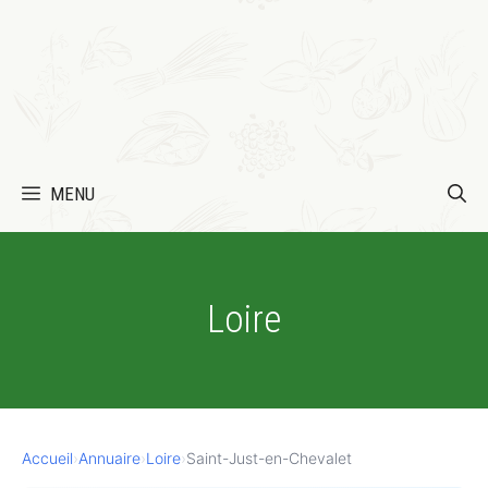
MENU
Loire
Accueil
›
Annuaire
›
Loire
›
Saint-Just-en-Chevalet