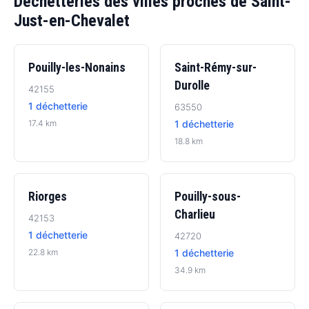
Déchetteries des villes proches de Saint-
Just-en-Chevalet
Pouilly-les-Nonains
Saint-Rémy-sur-
Durolle
42155
1 déchetterie
63550
17.4 km
1 déchetterie
18.8 km
Riorges
Pouilly-sous-
Charlieu
42153
1 déchetterie
42720
22.8 km
1 déchetterie
34.9 km