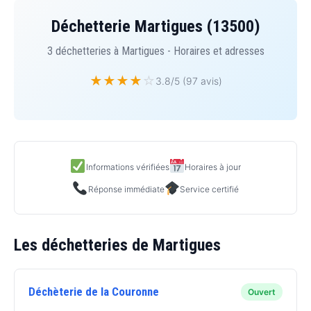
Déchetterie Martigues (13500)
3 déchetteries à Martigues - Horaires et adresses
★
★
★
★
☆
3.8/5 (97 avis)
Informations vérifiées
Horaires à jour
Réponse immédiate
Service certifié
Les déchetteries de Martigues
Déchèterie de la Couronne
Ouvert