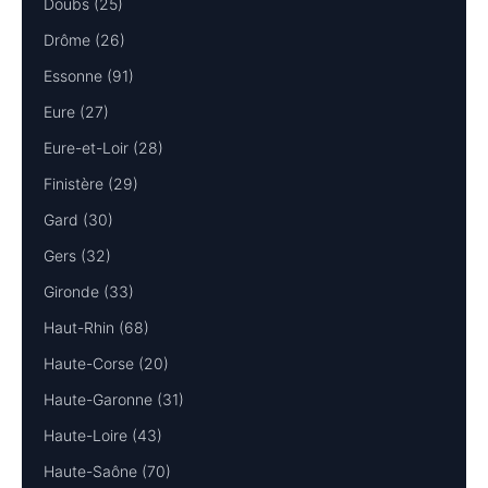
Doubs (25)
Drôme (26)
Essonne (91)
Eure (27)
Eure-et-Loir (28)
Finistère (29)
Gard (30)
Gers (32)
Gironde (33)
Haut-Rhin (68)
Haute-Corse (20)
Haute-Garonne (31)
Haute-Loire (43)
Haute-Saône (70)