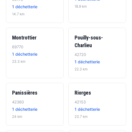
1 déchetterie
18.9 km
14.7 km
Montrottier
Pouilly-sous-
Charlieu
69770
1 déchetterie
42720
23.3 km
1 déchetterie
22.3 km
Panissières
Riorges
42360
42153
1 déchetterie
1 déchetterie
24 km
23.7 km