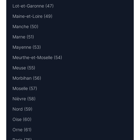
Lot-et-Garonne (47)
Maine-et-Loire (49)
Manche (50)
Marne (51)
Mayenne (53)
Meurthe-et-Moselle (54)
Meuse (55)
Morbihan (56)
Moselle (57)
Nièvre (58)
Nord (59)
Oise (60)
Orne (61)
Paris (75)