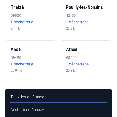
Theizé
Pouilly-les-Nonains
69620
42155
1 déchetterie
1 déchetterie
24.7 km
28.2 km
Anse
Arnas
69480
69400
1 déchetterie
1 déchetterie
29.9 km
29.8 km
Top villes de France
Déchetterie Annecy