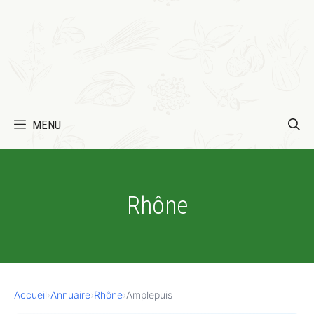
MENU
Rhône
Accueil
›
Annuaire
›
Rhône
›
Amplepuis