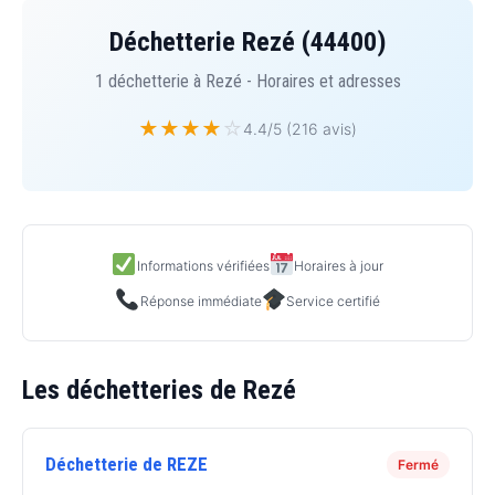
Déchetterie Rezé (44400)
1 déchetterie à Rezé - Horaires et adresses
★
★
★
★
☆
4.4/5 (216 avis)
Informations vérifiées
Horaires à jour
Réponse immédiate
Service certifié
Les déchetteries de Rezé
Déchetterie de REZE
Fermé