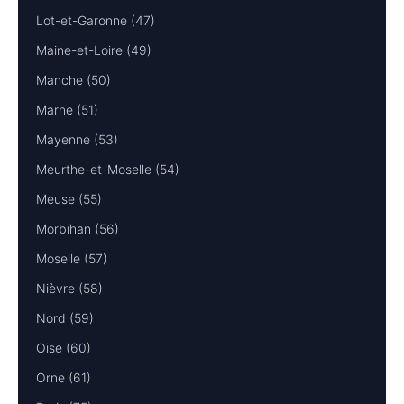
Lot-et-Garonne (47)
Maine-et-Loire (49)
Manche (50)
Marne (51)
Mayenne (53)
Meurthe-et-Moselle (54)
Meuse (55)
Morbihan (56)
Moselle (57)
Nièvre (58)
Nord (59)
Oise (60)
Orne (61)