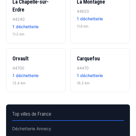
La Chapelle-sur-
La Montagne
Erdre
44620
1 déchetterie
44240
1 déchetterie
11.6 km
11.3 km
Orvault
Carquefou
44700
44470
1 déchetterie
1 déchetterie
13.4 km
16.3 km
Top villes de France
Déchetterie Annecy