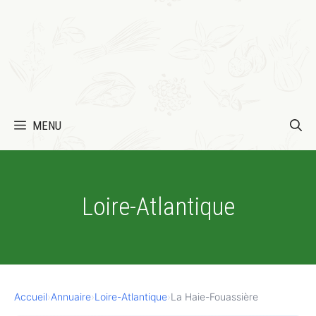
MENU
Loire-Atlantique
Accueil
›
Annuaire
›
Loire-Atlantique
›
La Haie-Fouassière