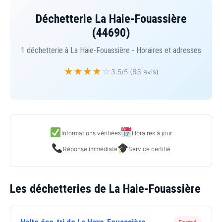
Déchetterie La Haie-Fouassière
(44690)
1 déchetterie à La Haie-Fouassière - Horaires et adresses
★
★
★
★
☆
3.5/5 (63 avis)
Informations vérifiées
Horaires à jour
Réponse immédiate
Service certifié
Les déchetteries de La Haie-Fouassière