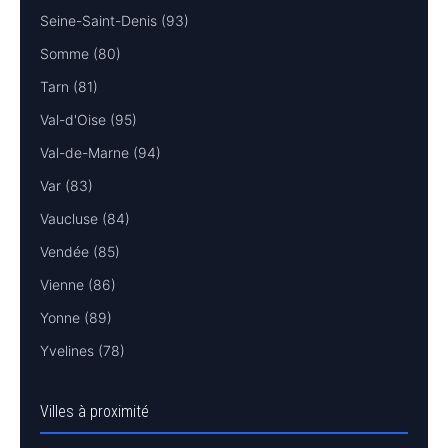
Seine-Saint-Denis (93)
Somme (80)
Tarn (81)
Val-d'Oise (95)
Val-de-Marne (94)
Var (83)
Vaucluse (84)
Vendée (85)
Vienne (86)
Yonne (89)
Yvelines (78)
Villes à proximité