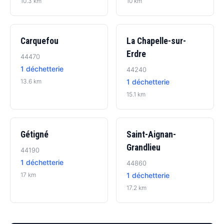
10.3 km
10 km
Carquefou
La Chapelle-sur-
Erdre
44470
1 déchetterie
44240
13.6 km
1 déchetterie
15.1 km
Gétigné
Saint-Aignan-
Grandlieu
44190
1 déchetterie
44860
17 km
1 déchetterie
17.2 km