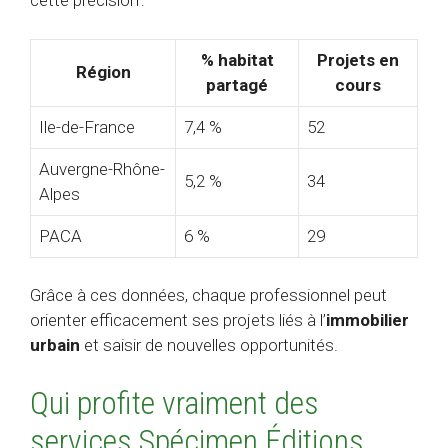
cette précision :
% habitat
Projets en
Région
partagé
cours
Ile-de-France
7,4 %
52
Auvergne-Rhône-
5,2 %
34
Alpes
PACA
6 %
29
Grâce à ces données, chaque professionnel peut
orienter efficacement ses projets liés à l’
immobilier
urbain
et saisir de nouvelles opportunités.
Qui profite vraiment des
services Spécimen Éditions