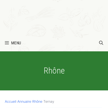
MENU
Rhône
Accueil
›
Annuaire
›
Rhône
›
Ternay