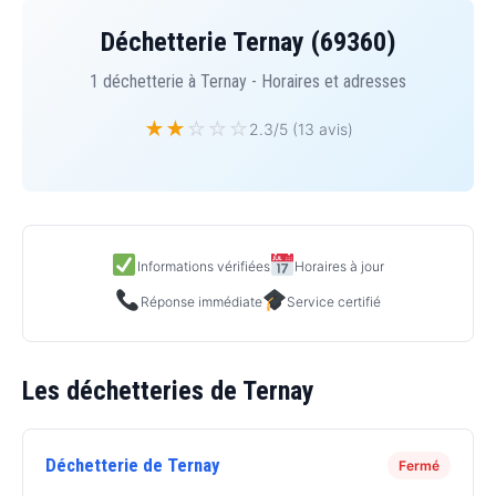
Déchetterie Ternay (69360)
1 déchetterie à Ternay - Horaires et adresses
★
★
☆
☆
☆
2.3/5 (13 avis)
Informations vérifiées
Horaires à jour
Réponse immédiate
Service certifié
Les déchetteries de Ternay
Déchetterie de Ternay
Fermé