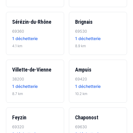
Sérézin-du-Rhône
Brignais
69360
69530
1 déchetterie
1 déchetterie
4.1 km
8.9 km
Villette-de-Vienne
Ampuis
38200
69420
1 déchetterie
1 déchetterie
8.7 km
10.2 km
Feyzin
Chaponost
69320
69630