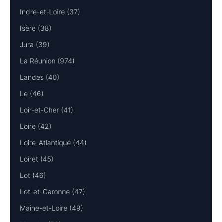
Indre-et-Loire (37)
Isère (38)
Jura (39)
La Réunion (974)
Landes (40)
Le (46)
Loir-et-Cher (41)
Loire (42)
Loire-Atlantique (44)
Loiret (45)
Lot (46)
Lot-et-Garonne (47)
Maine-et-Loire (49)