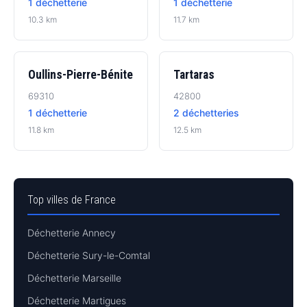
1 déchetterie
1 déchetterie
10.3 km
11.7 km
Oullins-Pierre-Bénite
Tartaras
69310
42800
1 déchetterie
2 déchetteries
11.8 km
12.5 km
Top villes de France
Déchetterie Annecy
Déchetterie Sury-le-Comtal
Déchetterie Marseille
Déchetterie Martigues