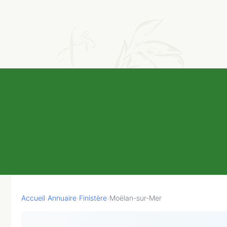
Accueil
›
Annuaire
›
Finistère
›
Moëlan-sur-Mer