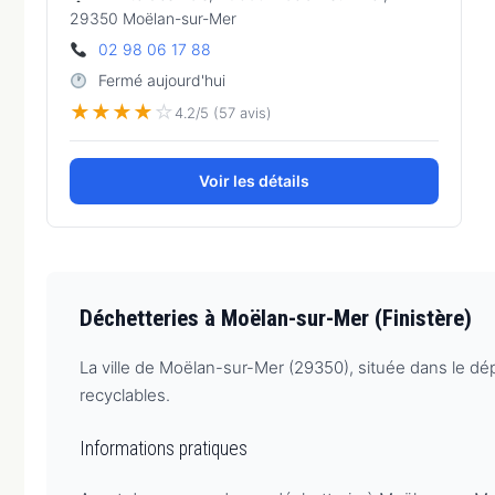
29350 Moëlan-sur-Mer
02 98 06 17 88
Fermé aujourd'hui
★
★
★
★
☆
4.2/5 (57 avis)
Voir les détails
Déchetteries à Moëlan-sur-Mer (Finistère)
La ville de Moëlan-sur-Mer (29350), située dans le d
recyclables.
Informations pratiques