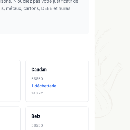
ons. N'oubliez pas votre justificatif de
is, métaux, cartons, DEEE et huiles
Caudan
56850
1 déchetterie
19.8 km
Belz
56550