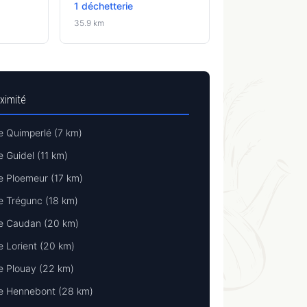
1 déchetterie
35.9 km
oximité
e Quimperlé (7 km)
e Guidel (11 km)
e Ploemeur (17 km)
e Trégunc (18 km)
ie Caudan (20 km)
e Lorient (20 km)
e Plouay (22 km)
ie Hennebont (28 km)