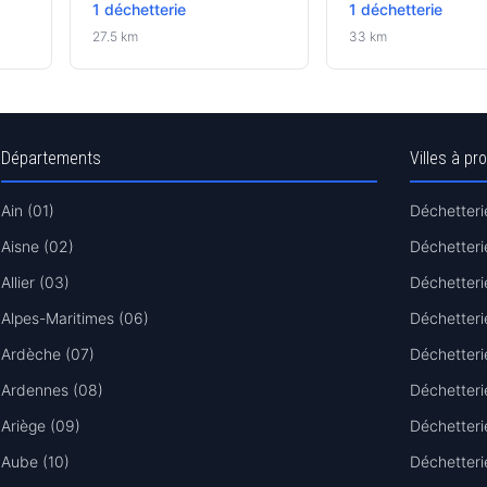
1 déchetterie
1 déchetterie
27.5 km
33 km
Départements
Villes à pr
Ain (01)
Déchetteri
Aisne (02)
Déchetteri
Allier (03)
Déchetteri
Alpes-Maritimes (06)
Déchetteri
Ardèche (07)
Déchetter
Ardennes (08)
Déchetteri
Ariège (09)
Déchetteri
Aube (10)
Déchetter