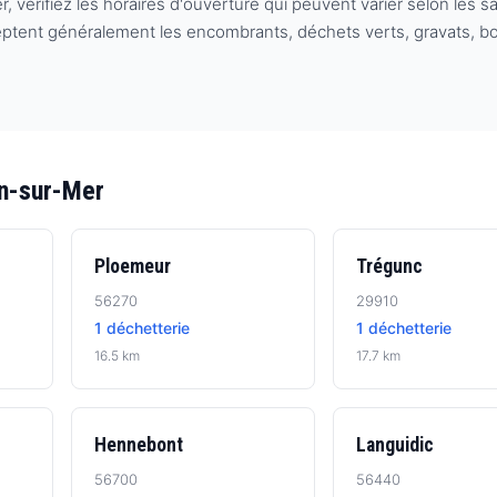
érifiez les horaires d'ouverture qui peuvent varier selon les sais
eptent généralement les encombrants, déchets verts, gravats, bo
an-sur-Mer
Ploemeur
Trégunc
56270
29910
1 déchetterie
1 déchetterie
16.5 km
17.7 km
Hennebont
Languidic
56700
56440