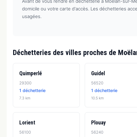
Avant de vous rendre en déchetterie à Moëlan-sur-Mer, v
domicile ou votre carte d'accès. Les déchetteries acc
usagées.
Déchetteries des villes proches de Moël
Quimperlé
Guidel
29300
56520
1 déchetterie
1 déchetterie
7.3 km
10.5 km
Lorient
Plouay
56100
56240