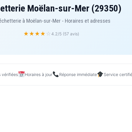
etterie Moëlan-sur-Mer (29350)
échetterie à Moëlan-sur-Mer - Horaires et adresses
★
★
★
★
☆
4.2/5 (57 avis)
 vérifiées
Horaires à jour
Réponse immédiate
Service certifi