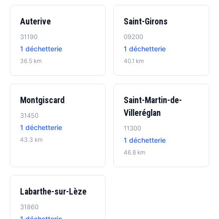
Auterive
Saint-Girons
31190
09200
1 déchetterie
1 déchetterie
36.5 km
40.1 km
Montgiscard
Saint-Martin-de-
Villeréglan
31450
1 déchetterie
11300
43.3 km
1 déchetterie
46.8 km
Labarthe-sur-Lèze
31860
1 déchetterie