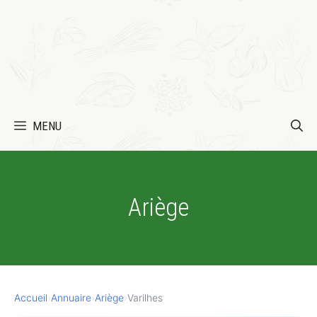
MENU
Ariège
Accueil
›
Annuaire
›
Ariège
›
Varilhes