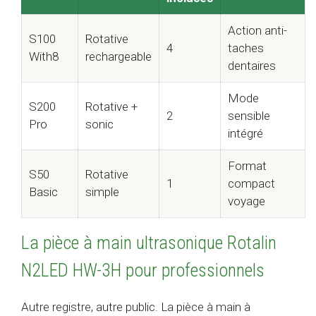
Action anti-
S100
Rotative
4
taches
With8
rechargeable
dentaires
Mode
S200
Rotative +
2
sensible
Pro
sonic
intégré
Format
S50
Rotative
1
compact
Basic
simple
voyage
La pièce à main ultrasonique Rotalin
N2LED HW-3H pour professionnels
Autre registre, autre public. La pièce à main à