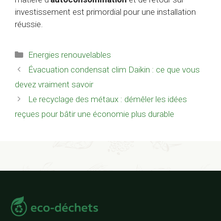
investissement est primordial pour une installation
réussie.
Catégories
Energies renouvelables
Évacuation condensat clim Daikin : ce que vous
devez vraiment savoir
Le recyclage des métaux : démêler les idées
reçues pour bâtir une économie plus durable