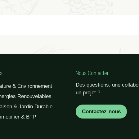
es
Nous Contacter
Des questions, une collabor
ature & Environnement
un projet ?
nergies Renouvelables
aison & Jardin Durable
Contactez-nous
mmobilier & BTP