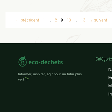
Page
Page
Page
Page
Page
←
précédent
1
…
8
9
10
…
13
→
suivant
Catégori
N
Informer, inspirer, agir pour un futur plus
E
vert
M
I