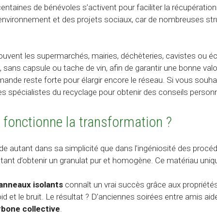
entaines de bénévoles s’activent pour faciliter la récupératio
 l’environnement et des projets sociaux, car de nombreuses st
ouvent les supermarchés, mairies, déchèteries, cavistes ou éc
, sans capsule ou tache de vin, afin de garantir une bonne valor
mande reste forte pour élargir encore le réseau. Si vous souhai
es spécialistes du recyclage pour obtenir des conseils personn
 fonctionne la transformation ?
de autant dans sa simplicité que dans l’ingéniosité des procéd
ant d’obtenir un granulat pur et homogène. Ce matériau unique
anneaux isolants
connaît un vrai succès grâce aux propriétés 
oid et le bruit. Le résultat ? D’anciennes soirées entre amis a
bone collective
.