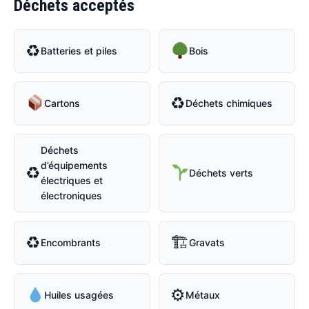
Déchets acceptés
♻
Batteries et piles
Bois
♻
Cartons
Déchets chimiques
Déchets
d’équipements
♻
Déchets verts
électriques et
électroniques
♻
🏗
Encombrants
Gravats
⚙
Huiles usagées
Métaux