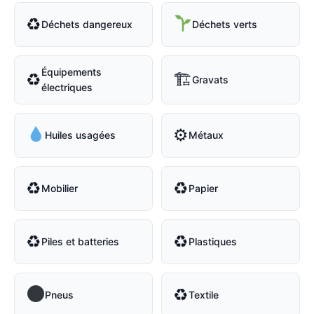
♻
Déchets dangereux
Déchets verts
Équipements
♻
🏗
Gravats
électriques
⚙
Huiles usagées
Métaux
♻
♻
Mobilier
Papier
♻
♻
Piles et batteries
Plastiques
♻
Pneus
Textile