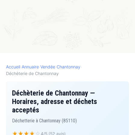
Accueil
›
Annuaire
›
Vendée
›
Chantonnay
›
Déchèterie de Chantonnay
Déchèterie de Chantonnay —
Horaires, adresse et déchets
acceptés
Déchetterie à Chantonnay (85110)
★
★
★
★
☆
4/5 (52 avis)