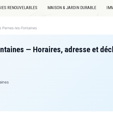
IES RENOUVELABLES
MAISON & JARDIN DURABLE
IMM
e Pernes-les-Fontaines
ntaines — Horaires, adresse et dé
aines