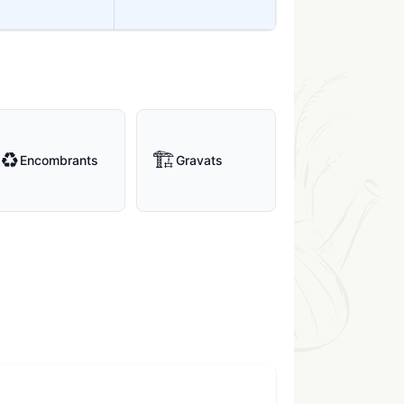
♻
🏗
Encombrants
Gravats