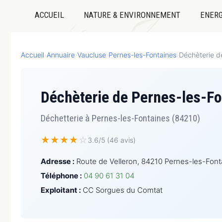
ACCUEIL
NATURE & ENVIRONNEMENT
ENERG
Accueil
›
Annuaire
›
Vaucluse
›
Pernes-les-Fontaines
›
Déchèterie d
Déchèterie de Pernes-les-Fo
Déchetterie à Pernes-les-Fontaines (84210)
★
★
★
★
☆
3.6/5 (46 avis)
Adresse :
Route de Velleron, 84210 Pernes-les-Font
Téléphone :
04 90 61 31 04
Exploitant :
CC Sorgues du Comtat