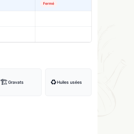
Fermé
🏗
♻
Gravats
Huiles usées