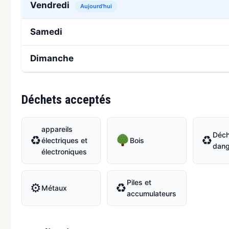
Vendredi
Aujourd'hui
Samedi
Dimanche
Déchets acceptés
appareils
Déch
♻
♻
électriques et
Bois
dang
électroniques
Piles et
⚙
♻
Métaux
accumulateurs