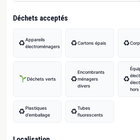
Déchets acceptés
Appareils
♻
♻
♻
Cartons épais
Corp
électroménagers
Équi
Encombrants
élect
♻
♻
Déchets verts
ménagers
élec
divers
hors
Plastiques
Tubes
♻
♻
d’emballage
fluorescents
Localisation