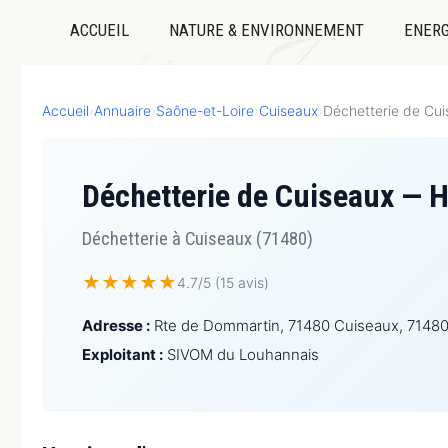
ACCUEIL
NATURE & ENVIRONNEMENT
ENERG
Accueil
›
Annuaire
›
Saône-et-Loire
›
Cuiseaux
›
Déchetterie de Cu
Déchetterie de Cuiseaux — H
Déchetterie à Cuiseaux (71480)
★
★
★
★
★
4.7/5 (15 avis)
Adresse :
Rte de Dommartin, 71480 Cuiseaux, 7148
Exploitant :
SIVOM du Louhannais