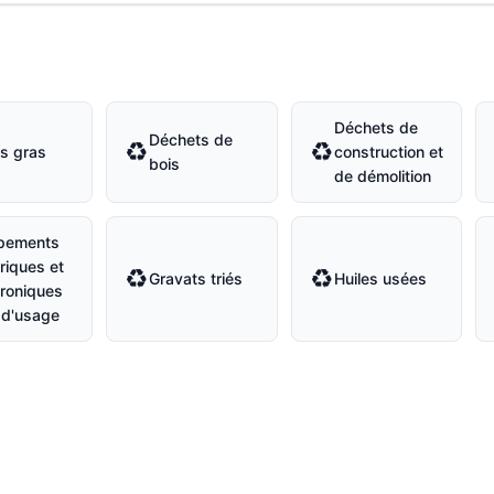
Déchets de
Déchets de
♻
♻
s gras
construction et
bois
de démolition
pements
riques et
♻
♻
Gravats triés
Huiles usées
troniques
 d'usage