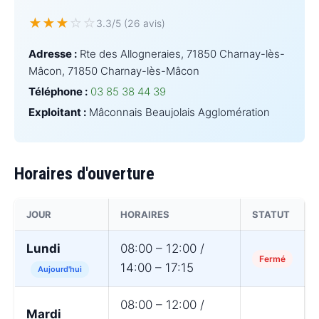
★
★
★
☆
☆
3.3/5 (26 avis)
Adresse :
Rte des Allogneraies, 71850 Charnay-lès-
Mâcon, 71850 Charnay-lès-Mâcon
Téléphone :
03 85 38 44 39
Exploitant :
Mâconnais Beaujolais Agglomération
Horaires d'ouverture
JOUR
HORAIRES
STATUT
Lundi
08:00 – 12:00 /
Fermé
14:00 – 17:15
Aujourd'hui
08:00 – 12:00 /
Mardi