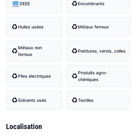
♻
DEEE
Encombrants
♻
♻
Huiles usées
Métaux ferreux
Métaux non
♻
♻
Peintures, vernis, colles
ferreux
Produits agro-
♻
♻
Piles électriques
chimiques
♻
♻
Solvants usés
Textiles
Localisation