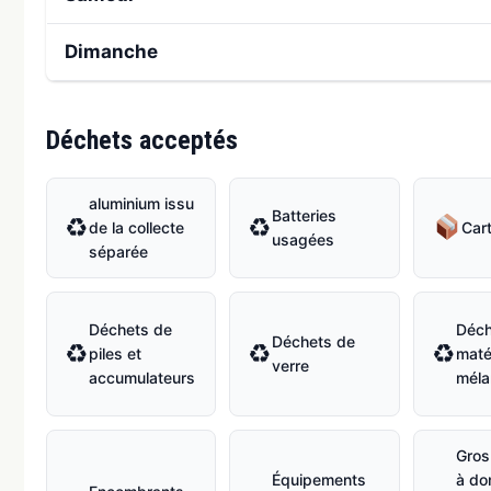
Dimanche
Déchets acceptés
aluminium issu
Batteries
♻
♻
de la collecte
Car
usagées
séparée
Déchets de
Déch
Déchets de
♻
♻
♻
piles et
maté
verre
accumulateurs
méla
Gros
Équipements
à do