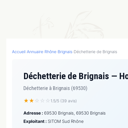
Accueil
›
Annuaire
›
Rhône
›
Brignais
›
Déchetterie de Brignais
Déchetterie de Brignais — H
Déchetterie à Brignais (69530)
★
★
☆
☆
☆
1.5/5 (39 avis)
Adresse :
69530 Brignais, 69530 Brignais
Exploitant :
SITOM Sud Rhône