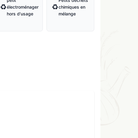
petit
Petits déchets
♻
♻
électroménager
chimiques en
hors d'usage
mélange