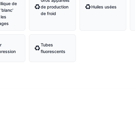
Gros appareils
llique de
♻
♻
de production
Huiles usées
'blanc'
de froid
 les
ages
r
Tubes
♻
pression
fluorescents