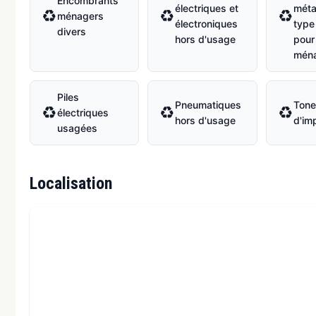
Encombrants
électriques et
méta
♻
♻
♻
ménagers
électroniques
type 
divers
hors d'usage
pour
mén
Piles
Pneumatiques
Tone
♻
♻
♻
électriques
hors d'usage
d'im
usagées
Localisation