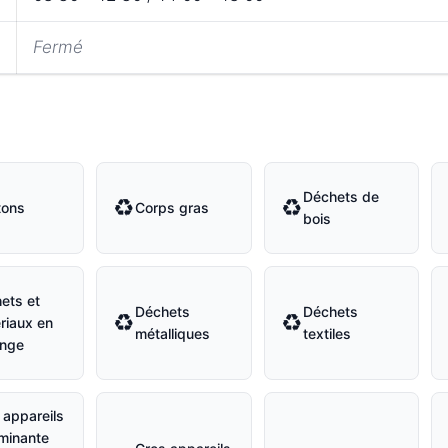
Fermé
Déchets de
♻
♻
tons
Corps gras
bois
ets et
Déchets
Déchets
♻
♻
riaux en
métalliques
textiles
nge
 appareils
minante