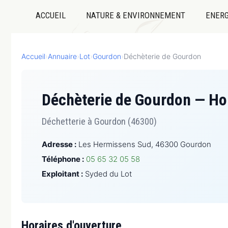
ACCUEIL
NATURE & ENVIRONNEMENT
ENERG
Accueil
›
Annuaire
›
Lot
›
Gourdon
›
Déchèterie de Gourdon
Déchèterie de Gourdon — Hor
Déchetterie à Gourdon (46300)
Adresse :
Les Hermissens Sud, 46300 Gourdon
Téléphone :
05 65 32 05 58
Exploitant :
Syded du Lot
Horaires d'ouverture