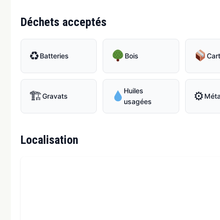
Déchets acceptés
♻
Batteries
Bois
Car
Huiles
🏗
⚙
Gravats
Mét
usagées
Localisation