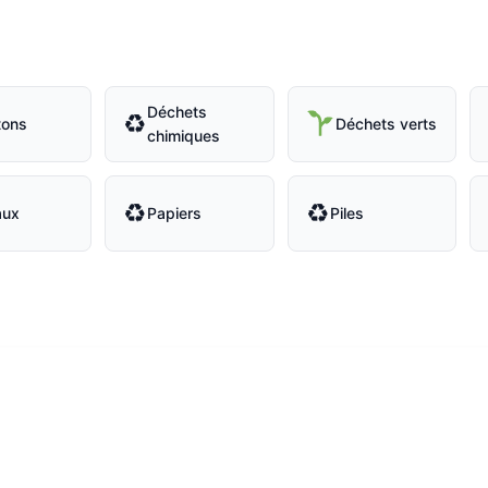
Déchets
♻
tons
Déchets verts
chimiques
♻
♻
aux
Papiers
Piles