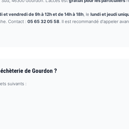
 Sud, 46300 Gourdon. L'accès est
gratuit pour les particuliers
ré
i et vendredi de 9h à 12h et de 14h à 18h
, le
lundi et jeudi uni
che. Contact :
05 65 32 05 58
. Il est recommandé d'appeler avan
Déchèterie de Gourdon ?
ts suivants :