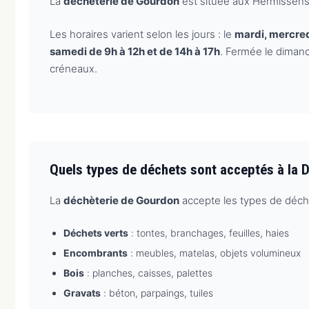
La
déchèterie de Gourdon
est située aux Hermissens
Les horaires varient selon les jours : le
mardi, mercred
samedi de 9h à 12h et de 14h à 17h
. Fermée le diman
créneaux.
Quels types de déchets sont acceptés à la 
La
déchèterie de Gourdon
accepte les types de déche
Déchets verts
: tontes, branchages, feuilles, haies
Encombrants
: meubles, matelas, objets volumineux
Bois
: planches, caisses, palettes
Gravats
: béton, parpaings, tuiles