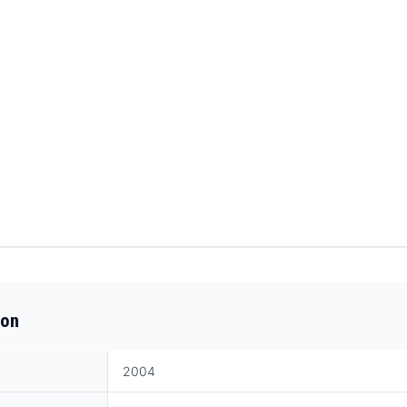
don
2004