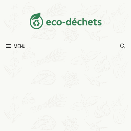
Aller
au
contenu
MENU