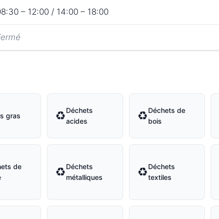
8:30 – 12:00 / 14:00 – 18:00
Fermé
Déchets
Déchets de
♻
♻
s gras
acides
bois
ets de
Déchets
Déchets
♻
♻
e
métalliques
textiles