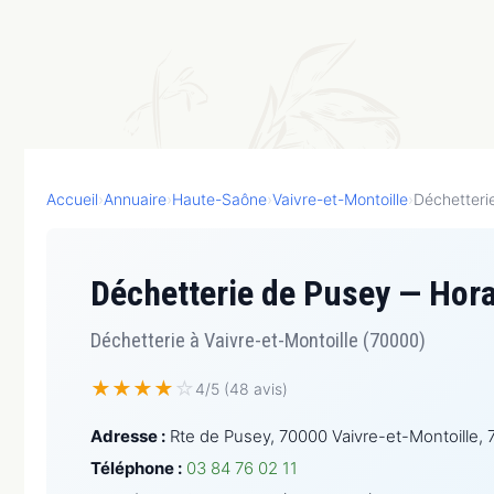
Accueil
›
Annuaire
›
Haute-Saône
›
Vaivre-et-Montoille
›
Déchetteri
Déchetterie de Pusey — Hora
Déchetterie à Vaivre-et-Montoille (70000)
★
★
★
★
☆
4/5 (48 avis)
Adresse :
Rte de Pusey, 70000 Vaivre-et-Montoille, 
Téléphone :
03 84 76 02 11