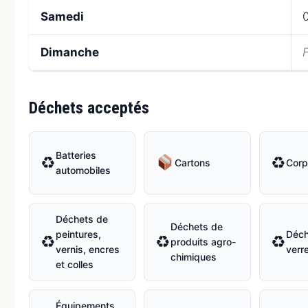
Samedi
0
Dimanche
Déchets acceptés
Batteries
♻
♻
Cartons
Corp
automobiles
Déchets de
Déchets de
peintures,
Déch
♻
♻
♻
produits agro-
vernis, encres
verr
chimiques
et colles
Équipements