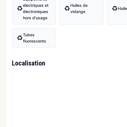
électriques et
Huiles de
♻
♻
♻
Huil
électroniques
vidange
hors d'usage
Tubes
♻
fluorescents
Localisation