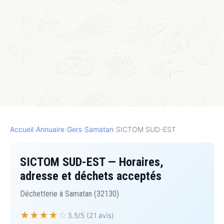
Accueil
›
Annuaire
›
Gers
›
Samatan
›
SICTOM SUD-EST
SICTOM SUD-EST — Horaires,
adresse et déchets acceptés
Déchetterie à Samatan (32130)
★
★
★
★
☆
3.5/5 (21 avis)