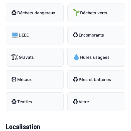
♻
Déchets dangereux
Déchets verts
♻
DEEE
Encombrants
🏗
Gravats
Huiles usagées
⚙
♻
Métaux
Piles et batteries
♻
♻
Textiles
Verre
Localisation