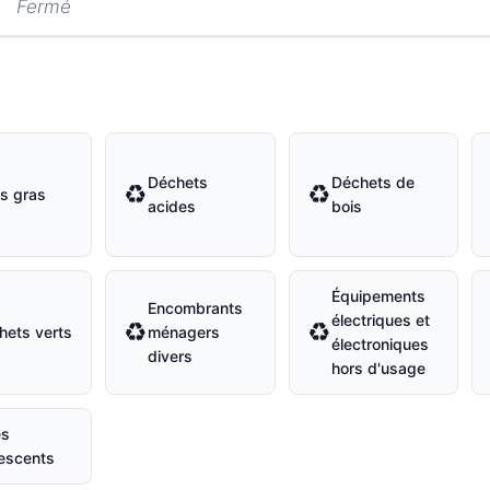
Fermé
Déchets
Déchets de
♻
♻
s gras
acides
bois
Équipements
Encombrants
électriques et
♻
♻
hets verts
ménagers
électroniques
divers
hors d'usage
es
rescents