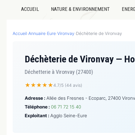
ACCUEIL
NATURE & ENVIRONNEMENT
ENERG
Accueil
›
Annuaire
›
Eure
›
Vironvay
›
Déchèterie de Vironvay
Déchèterie de Vironvay — Ho
Déchetterie à Vironvay (27400)
★
★
★
★
★
4.7/5 (44 avis)
Adresse :
Allée des Fresnes - Ecoparc, 27400 Viron
Téléphone :
06 71 72 15 40
Exploitant :
Agglo Seine-Eure