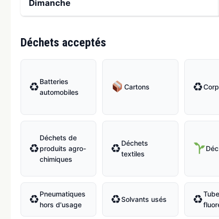
Dimanche
Déchets acceptés
Batteries
♻
♻
Cartons
Corp
automobiles
Déchets de
Déchets
♻
♻
produits agro-
Déc
textiles
chimiques
Pneumatiques
Tub
♻
♻
♻
Solvants usés
hors d'usage
fluo