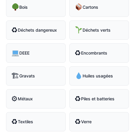
Bois
Cartons
♻
Déchets dangereux
Déchets verts
♻
DEEE
Encombrants
🏗
Gravats
Huiles usagées
⚙
♻
Métaux
Piles et batteries
♻
♻
Textiles
Verre