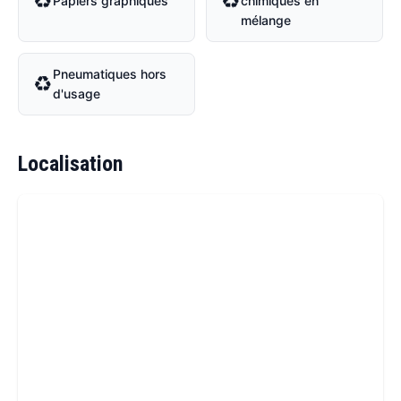
♻
♻
Papiers graphiques
chimiques en
mélange
Pneumatiques hors
♻
d'usage
Localisation