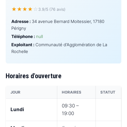
★
★
★
★
☆
3.9/5 (76 avis)
Adresse :
34 avenue Bernard Moitessier, 17180
Périgny
Téléphone :
null
Exploitant :
Communauté d'Agglomération de La
Rochelle
Horaires d'ouverture
JOUR
HORAIRES
STATUT
09:30 –
Lundi
19:00