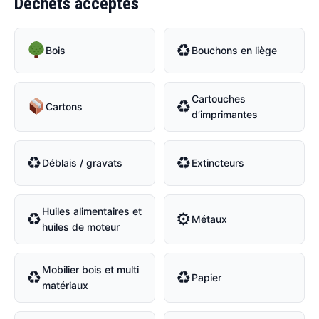
Déchets acceptés
♻
Bois
Bouchons en liège
Cartouches
♻
Cartons
d’imprimantes
♻
♻
Déblais / gravats
Extincteurs
Huiles alimentaires et
♻
⚙
Métaux
huiles de moteur
Mobilier bois et multi
♻
♻
Papier
matériaux