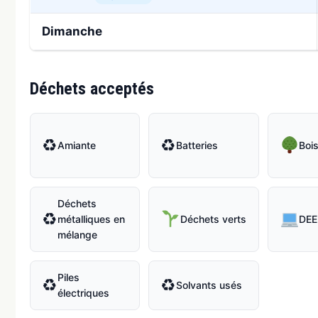
Dimanche
Déchets acceptés
♻
♻
Amiante
Batteries
Boi
Déchets
♻
métalliques en
Déchets verts
DEE
mélange
Piles
♻
♻
Solvants usés
électriques