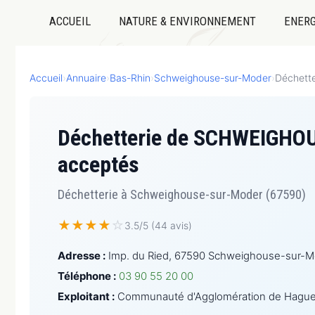
ACCUEIL
NATURE & ENVIRONNEMENT
ENERG
Accueil
›
Annuaire
›
Bas-Rhin
›
Schweighouse-sur-Moder
›
Déchet
Déchetterie de SCHWEIGHOU
acceptés
Déchetterie à Schweighouse-sur-Moder (67590)
★
★
★
★
☆
3.5/5 (44 avis)
Adresse :
Imp. du Ried, 67590 Schweighouse-sur-
Téléphone :
03 90 55 20 00
Exploitant :
Communauté d'Agglomération de Hagu