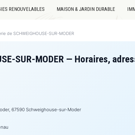
IES RENOUVELABLES
MAISON & JARDIN DURABLE
IMM
terie de SCHWEIGHOUSE-SUR-MODER
SE-SUR-MODER — Horaires, adress
Moder, 67590 Schweighouse-sur-Moder
enau