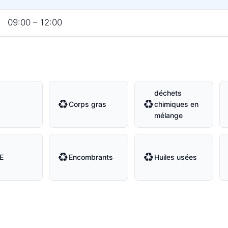
09:00 – 12:00
déchets
♻
♻
s
Corps gras
chimiques en
mélange
♻
♻
E
Encombrants
Huiles usées