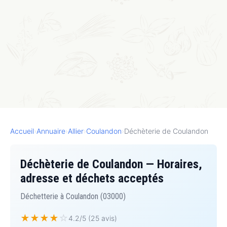
Accueil
›
Annuaire
›
Allier
›
Coulandon
›
Déchèterie de Coulandon
Déchèterie de Coulandon — Horaires,
adresse et déchets acceptés
Déchetterie à Coulandon (03000)
★
★
★
★
☆
4.2/5 (25 avis)