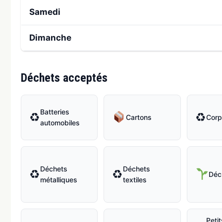
Samedi
Dimanche
Déchets acceptés
Batteries
♻
♻
Cartons
Corp
automobiles
Déchets
Déchets
♻
♻
Déc
métalliques
textiles
Peti