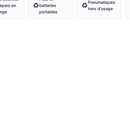
Pneumatiques
♻
♻
iques en
batteries
hors d'usage
nge
portables