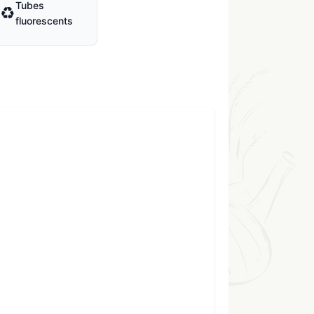
Tubes
♻
fluorescents